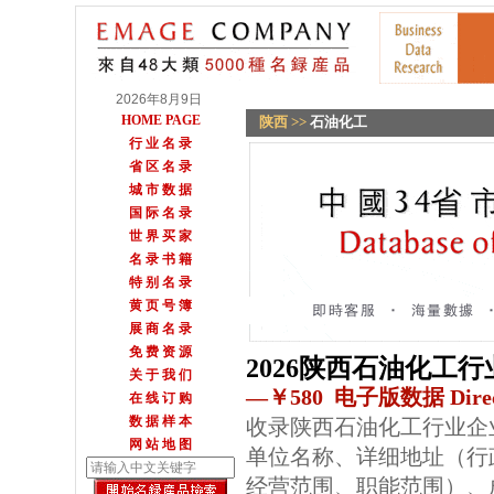
2026年8月9日
HOME PAGE
陕西
>>
石油化工
行 业 名 录
省 区 名 录
城 市 数 据
国 际 名 录
世 界 买 家
名 录 书 籍
特 别 名 录
黄 页 号 簿
展 商 名 录
免 费 资 源
2026陕西石油化工
关 于 我 们
—￥580 电子版数据 Direc
在 线 订 购
数 据 样 本
收录陕西石油化工行业企
网 站 地 图
单位名称、详细地址（行
经营范围、职能范围）、