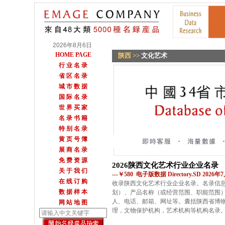
2026年8月6日
HOME PAGE
陕西
>>
文化艺术
行 业 名 录
省 区 名 录
城 市 数 据
国 际 名 录
世 界 买 家
名 录 书 籍
特 别 名 录
黄 页 号 簿
展 商 名 录
免 费 资 源
2026陕西文化艺术行业企业名录
关 于 我 们
—￥580 电子版数据 Directory.SD 2026
在 线 订 购
收录陕西文化艺术行业企业名录。名录信
数 据 样 本
划）、产品名称（或经营范围、职能范围
人、电话、邮箱、网址等。囊括陕西省博
网 站 地 图
理，文物保护机构，艺术机构等机构名录