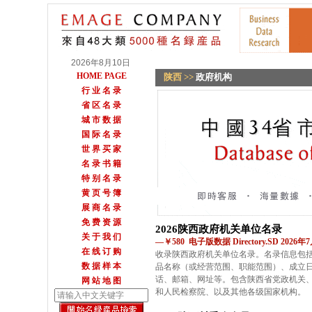
2026年8月10日
HOME PAGE
陕西
>>
政府机构
行 业 名 录
省 区 名 录
城 市 数 据
国 际 名 录
世 界 买 家
名 录 书 籍
特 别 名 录
黄 页 号 簿
展 商 名 录
免 费 资 源
2026陕西政府机关单位名录
关 于 我 们
—￥580 电子版数据 Directory.SD 2026
在 线 订 购
收录陕西政府机关单位名录。名录信息包
数 据 样 本
品名称（或经营范围、职能范围）、成立
话、邮箱、网址等。包含陕西省党政机关
网 站 地 图
和人民检察院、以及其他各级国家机构。